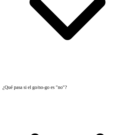
¿Qué pasa si el go/no-go es "no"?