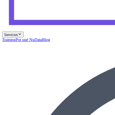
Servicios
Training
Por qué NuData
Blog