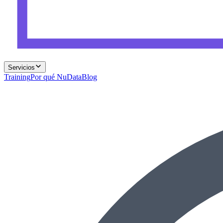
Servicios
Training
Por qué NuData
Blog