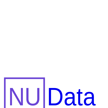
Qué es Microsoft Fabric, qué problemas resuelve, cuáles son sus
cargas de trabajo y por qué OneLake es su base. Guía para analistas
de Power BI.
10 de jul de 2026 · 10 min de lectura
10 min de lectura
5 de feb de 2025
Fin de Power BI Premium: Guía de
migración a Fabric
Las SKU de Power BI Premium se retiraron el 1 de enero de 2025.
Qué SKU de Fabric reemplaza a tu P1, qué cambia en las licencias
y cómo migrar sin cortes.
5 de feb de 2025 · 16 min de lectura
16 min de lectura
NU
Data