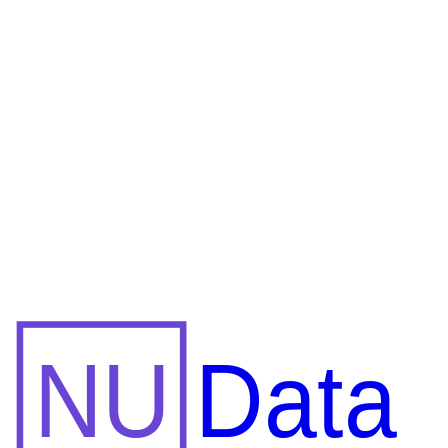
Qué es Microsoft Fabric, qué problemas resuelve, cuáles son sus
cargas de trabajo y por qué OneLake es su base. Guía para analistas
de Power BI.
10 de jul de 2026 · 10 min de lectura
10 min de lectura
5 de feb de 2025
Fin de Power BI Premium: Guía de
migración a Fabric
Las SKU de Power BI Premium se retiraron el 1 de enero de 2025.
Qué SKU de Fabric reemplaza a tu P1, qué cambia en las licencias
y cómo migrar sin cortes.
5 de feb de 2025 · 16 min de lectura
16 min de lectura
NU
Data